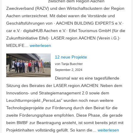
zwischen dem Region Aachen
Zweckverband (RAZV) und den Wirtschaftsclustern der Region
Aachen unterzeichnet. Mit dabei waren die Vorstände und
Geschäftsführungen von · AACHEN BUILDING EXPERTS e.V.·
car e.V.· digitalHUB Aachen e.V.· Eifel Tourismus GmbH (für die
Zukunftsinitiative Eifel)· LASER.region.AACHEN (Verein i.G.)·
Kooperation
MEDLIFE…
weiterlesen
unterzeichnet
12 neue Projekte
von Tanja Buechter
September 2, 2024
Diesmal war es eine tagesfüllende
Sitzung des Beirates der LASER.region.AACHEN: Neben dem
Innovations- und Strategiemanagement 2.0 sowie dem
Leuchtturmprojekt „PersoLas“ wurden noch neun weitere
Technologieprojekte zur Förderung durch den Beirat für die
zweite Förderungsphase empfohlen. Diese Phase, die gerade
beim BMBF zur Beantragung ansteht, ist somit bereits jetzt mit
12
Projektinhalten vollständig gefüllt. So kann die…
weiterlesen