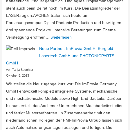
Kaffeeküche. Eng ist gemütlich. Und agiles Projektmanagement
steht auch beim Beirat hoch im Kurs. Die Beiratsmitglieder der
LASER.region.AACHEN trafen sich heute am
Forschungscampus Digital Photonic Production und bewilligten
drei spannende Projekte. Intensive Beratungen zum Thema
Beiratstreffen
Verstetigung eröffnen…
weiterlesen
der
Neue Partner: ImProvia GmbH, Bergfeld
LASER.region.AACHEN
Lasertech GmbH und PHOTONICPARTS
GmbH
von Tanja Buechter
Oktober 5, 2023
Wir stellen die Neuzugänge kurz vor: Die ImProvia Germany
GmbH entwickelt komplett integrierte Systeme, mechanische
und mechatronische Module sowie High-End Bauteile. Darüber
hinaus erstellt das Aachener Unternehmen Machbarkeitsstudien
und fertigt Musteraufbauten. In Zusammenarbeit mit den
niederländischen Kollegen der FMI-ImProvia Group lassen sich
auch Automatisierungsanlagen auslegen und fertigen. Die