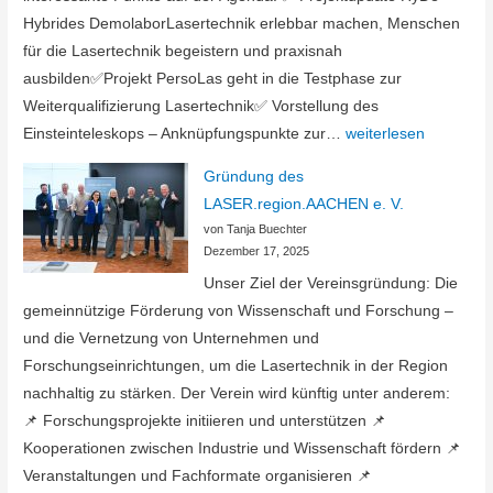
Hybrides DemolaborLasertechnik erlebbar machen, Menschen
für die Lasertechnik begeistern und praxisnah
ausbilden✅Projekt PersoLas geht in die Testphase zur
Weiterqualifizierung Lasertechnik✅ Vorstellung des
10.
Einsteinteleskops – Anknüpfungspunkte zur…
weiterlesen
Partnertreffen
Gründung des
der
LASER.region.AACHEN e. V.
LASER.region.AACH
von Tanja Buechter
Dezember 17, 2025
Unser Ziel der Vereinsgründung: Die
gemeinnützige Förderung von Wissenschaft und Forschung –
und die Vernetzung von Unternehmen und
Forschungseinrichtungen, um die Lasertechnik in der Region
nachhaltig zu stärken. Der Verein wird künftig unter anderem:
📌 Forschungsprojekte initiieren und unterstützen 📌
Kooperationen zwischen Industrie und Wissenschaft fördern 📌
Veranstaltungen und Fachformate organisieren 📌