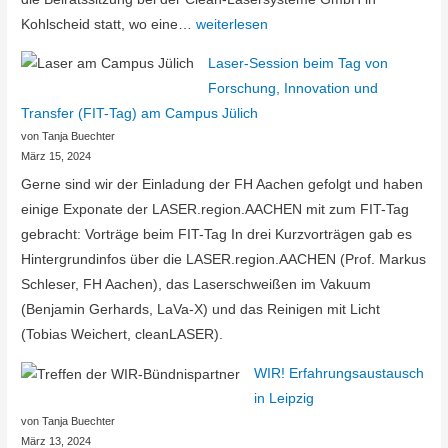
Treffen
Kohlscheid statt, wo eine…
weiterlesen
des
Laser-Session beim Tag von
Beirats
Forschung, Innovation und
der
Transfer (FIT-Tag) am Campus Jülich
LASER.region.AACHEN
von Tanja Buechter
März 15, 2024
Gerne sind wir der Einladung der FH Aachen gefolgt und haben
einige Exponate der LASER.region.AACHEN mit zum FIT-Tag
gebracht: Vorträge beim FIT-Tag In drei Kurzvorträgen gab es
Hintergrundinfos über die LASER.region.AACHEN (Prof. Markus
Schleser, FH Aachen), das Laserschweißen im Vakuum
(Benjamin Gerhards, LaVa-X) und das Reinigen mit Licht
(Tobias Weichert, cleanLASER).
WIR! Erfahrungsaustausch
in Leipzig
von Tanja Buechter
März 13, 2024