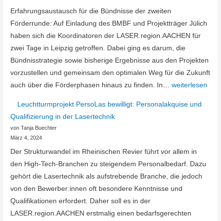
Erfahrungsaustausch für die Bündnisse der zweiten
Förderrunde: Auf Einladung des BMBF und Projektträger Jülich
haben sich die Koordinatoren der LASER.region.AACHEN für
zwei Tage in Leipzig getroffen. Dabei ging es darum, die
Bündnisstrategie sowie bisherige Ergebnisse aus den Projekten
vorzustellen und gemeinsam den optimalen Weg für die Zukunft
WIR!
auch über die Förderphasen hinaus zu finden. In…
weiterlesen
Erfahrungsaust
Leuchtturmprojekt PersoLas bewilligt: Personalakquise und
in
Qualifizierung in der Lasertechnik
Leipzig
von Tanja Buechter
März 4, 2024
Der Strukturwandel im Rheinischen Revier führt vor allem in
den High-Tech-Branchen zu steigendem Personalbedarf. Dazu
gehört die Lasertechnik als aufstrebende Branche, die jedoch
von den Bewerber:innen oft besondere Kenntnisse und
Qualifikationen erfordert. Daher soll es in der
LASER.region.AACHEN erstmalig einen bedarfsgerechten