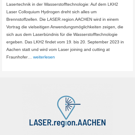
Lasertechnik in der Wasserstofftechnologie: Auf dem LKH2
Laser Colloquium Hydrogen dreht sich alles um
Brennstoffzellen. Die LASER.region.AACHEN wird in einem
Vortrag die vielseitigen Anwendungsmöglichkeiten zeigen, die
sich aus dem Laserbündnis für die Wasserstofftechnologie
ergeben. Das LKH2 findet vom 19. bis 20. September 2023 in
Aachen statt und wird vom Laser joining and cutting at
Sehen
Fraunhofer…
weiterlesen
wir
uns
auf
dem
LKH2
Laser
Colloquium
Hydrogen?