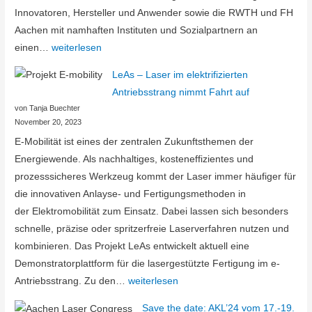
Innovatoren, Hersteller und Anwender sowie die RWTH und FH
Aachen mit namhaften Instituten und Sozialpartnern an
Bündnistreffen
einen…
weiterlesen
der
LeAs – Laser im elektrifizierten
LASER.region.AACHEN
Antriebsstrang nimmt Fahrt auf
von Tanja Buechter
November 20, 2023
E-Mobilität ist eines der zentralen Zukunftsthemen der
Energiewende. Als nachhaltiges, kosteneffizientes und
prozesssicheres Werkzeug kommt der Laser immer häufiger für
die innovativen Anlayse- und Fertigungsmethoden in
der Elektromobilität zum Einsatz. Dabei lassen sich besonders
schnelle, präzise oder spritzerfreie Laserverfahren nutzen und
kombinieren. Das Projekt LeAs entwickelt aktuell eine
Demonstratorplattform für die lasergestützte Fertigung im e-
LeAs
Antriebsstrang. Zu den…
weiterlesen
–
Save the date: AKL’24 vom 17.-19.