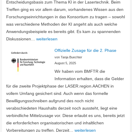
Entscheidungsbasis zum Thema KI in der Lasertechnik. Beim
Treffen ging es vor allem darum, vorhandenes Wissen aus den
Forschungseinrichtungen in das Konsortium zu tragen – sowohl
was verschiedene Methoden der KI angeht als auch welche
Anwendungsbeispiele es bereits gibt. Es kam zu spannenden
Auftakttreffen
Diskussionen…
weiterlesen
für
Offizielle Zusage für die 2. Phase
das
von Tanja Buechter
Projekt
August 5, 2025
Start-
Wir haben vom BMFTR die
KI
Information erhalten, dass die Gelder
für die zweite Projektphase der LASER.region.AACHEN in
vollem Umfang gesichert sind. Auch wenn das formelle
Bewilligungsschreiben aufgrund des noch nicht
verabschiedeten Haushalts derzeit noch aussteht, liegt eine
verbindliche Mittelzusage vor. Diese erlaubt es uns, bereits jetzt
die erforderlichen organisatorischen und inhaltlichen
Offizielle
Vorbereitungen zu treffen. Derzeit…
weiterlesen