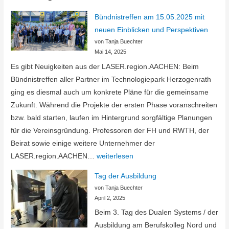
Zusage
Bündnistreffen am 15.05.2025 mit
für
neuen Einblicken und Perspektiven
die
von Tanja Buechter
2.
Mai 14, 2025
Phase
Es gibt Neuigkeiten aus der LASER.region.AACHEN: Beim
Bündnistreffen aller Partner im Technologiepark Herzogenrath
ging es diesmal auch um konkrete Pläne für die gemeinsame
Zukunft. Während die Projekte der ersten Phase voranschreiten
bzw. bald starten, laufen im Hintergrund sorgfältige Planungen
für die Vereinsgründung. Professoren der FH und RWTH, der
Beirat sowie einige weitere Unternehmer der
Bündnistreffen
LASER.region.AACHEN…
weiterlesen
am
Tag der Ausbildung
15.05.2025
von Tanja Buechter
mit
April 2, 2025
neuen
Beim 3. Tag des Dualen Systems / der
Einblicken
Ausbildung am Berufskolleg Nord und