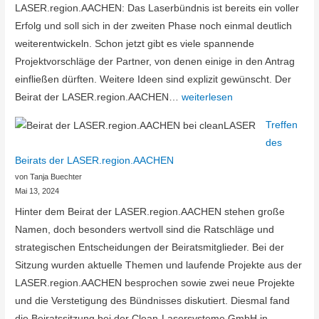
und
LASER.region.AACHEN: Das Laserbündnis ist bereits ein voller
Workshops
Erfolg und soll sich in der zweiten Phase noch einmal deutlich
weiterentwickeln. Schon jetzt gibt es viele spannende
Projektvorschläge der Partner, von denen einige in den Antrag
einfließen dürften. Weitere Ideen sind explizit gewünscht. Der
Workshop
Beirat der LASER.region.AACHEN…
weiterlesen
zur
Treffen
zweiten
des
Phase
Beirats der LASER.region.AACHEN
von Tanja Buechter
Mai 13, 2024
Hinter dem Beirat der LASER.region.AACHEN stehen große
Namen, doch besonders wertvoll sind die Ratschläge und
strategischen Entscheidungen der Beiratsmitglieder. Bei der
Sitzung wurden aktuelle Themen und laufende Projekte aus der
LASER.region.AACHEN besprochen sowie zwei neue Projekte
und die Verstetigung des Bündnisses diskutiert. Diesmal fand
die Beiratssitzung bei der Clean-Lasersysteme GmbH in