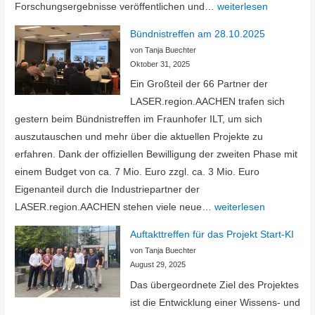
Gründung
Forschungsergebnisse veröffentlichen und…
weiterlesen
des
Bündnistreffen am 28.10.2025
LASER.region.AACH
von Tanja Buechter
e.
Oktober 31, 2025
V.
Ein Großteil der 66 Partner der
LASER.region.AACHEN trafen sich
gestern beim Bündnistreffen im Fraunhofer ILT, um sich
auszutauschen und mehr über die aktuellen Projekte zu
erfahren. Dank der offiziellen Bewilligung der zweiten Phase mit
einem Budget von ca. 7 Mio. Euro zzgl. ca. 3 Mio. Euro
Eigenanteil durch die Industriepartner der
Bündnistreffen
LASER.region.AACHEN stehen viele neue…
weiterlesen
am
Auftakttreffen für das Projekt Start-KI
28.10.2025
von Tanja Buechter
August 29, 2025
Das übergeordnete Ziel des Projektes
ist die Entwicklung einer Wissens- und