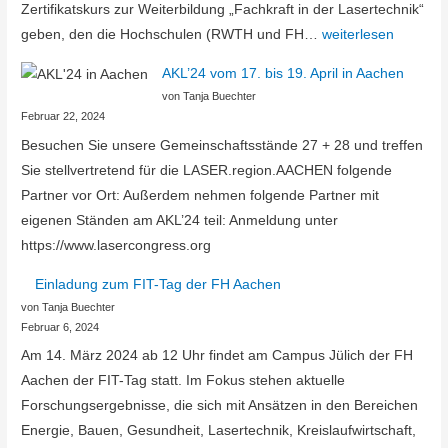
Zertifikatskurs zur Weiterbildung „Fachkraft in der Lasertechnik“
Leuchtturmprojekt
geben, den die Hochschulen (RWTH und FH…
weiterlesen
PersoLas
AKL’24 vom 17. bis 19. April in Aachen
bewilligt:
von Tanja Buechter
Personalakquise
Februar 22, 2024
und
Besuchen Sie unsere Gemeinschaftsstände 27 + 28 und treffen
Qualifizierung
Sie stellvertretend für die LASER.region.AACHEN folgende
in
Partner vor Ort: Außerdem nehmen folgende Partner mit
der
eigenen Ständen am AKL’24 teil: Anmeldung unter
Lasertechnik
https://www.lasercongress.org
Einladung zum FIT-Tag der FH Aachen
von Tanja Buechter
Februar 6, 2024
Am 14. März 2024 ab 12 Uhr findet am Campus Jülich der FH
Aachen der FIT-Tag statt. Im Fokus stehen aktuelle
Forschungsergebnisse, die sich mit Ansätzen in den Bereichen
Energie, Bauen, Gesundheit, Lasertechnik, Kreislaufwirtschaft,