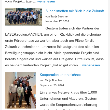
Aufhebung
vom Projektträger…
weiterlesen
der
Bündnistreffen mit Blick in die Zukunft
Sperre
von Tanja Buechter
von
November 27, 2024
Haushaltsmitteln
Gestern trafen sich die Partner der
LASER.region.AACHEN, um einen Rückblick auf die bisherige
erste Förderphase zu werfen, aber auch um Pläne für die
Zukunft zu schmieden. Letzteres fällt aufgrund des aktuellen
Bewilligungsstopps nicht leicht. Viele spannende Projekt sind
bereits eingereicht und warten auf Freigabe. Erfreulich ist, dass
Bündnistreffen
es bei dem laufenden Projekt „KoLa“ gut voran…
weiterlesen
mit
Kooperation unterzeichnet
Blick
von Tanja Buechter
in
September 25, 2024
die
Ein starkes Netzwerk aus über 1.000
Zukunft
Unternehmen und Akteuren: Gestern
wurde die Kooperationsvereinbarung