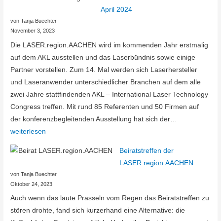
Laser
April 2024
im
von Tanja Buechter
elektrifizierten
November 3, 2023
Antriebsstrang
Die LASER.region.AACHEN wird im kommenden Jahr erstmalig
nimmt
auf dem AKL ausstellen und das Laserbündnis sowie einige
Fahrt
Partner vorstellen. Zum 14. Mal werden sich Laserhersteller
auf
und Laseranwender unterschiedlicher Branchen auf dem alle
zwei Jahre stattfindenden AKL – International Laser Technology
Congress treffen. Mit rund 85 Referenten und 50 Firmen auf
Save
der konferenzbegleitenden Ausstellung hat sich der…
the
weiterlesen
date:
Beiratstreffen der
AKL’24
LASER.region.AACHEN
vom
von Tanja Buechter
17.-19.
Oktober 24, 2023
April
Auch wenn das laute Prasseln vom Regen das Beiratstreffen zu
2024
stören drohte, fand sich kurzerhand eine Alternative: die