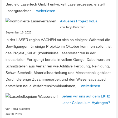
Bergfeld Lasertech GmbH entwickelt Laserprozesse, erstellt
Neue
Lasergutachten…
weiterlesen
Partner:
Aktuelles Projekt KoLa
ImProvia
von Tanja Buechter
GmbH,
September 18, 2023
Bergfeld
In der LASER.region.AACHEN tut sich so einiges: Während die
Lasertech
Bewilligungen für einige Projekte im Oktober kommen sollen, ist
GmbH
das Projekt „KoLa“ (kombinierte Laserverfahren in der
und
industriellen Fertigung) bereits in vollem Gange. Dabei werden
PHOTONICPARTS
Schnittstellen aus Verfahren wie Additive Fertigung, Reinigung,
GmbH
Schweißtechnik, Materialbearbeitung und Messtechnik gebildet.
Durch die enge Zusammenarbeit und den Wissensaustausch
Aktuelles
entstehen neue Verfahrenskombinationen,…
weiterlesen
Projekt
Sehen wir uns auf dem LKH2
KoLa
Laser Colloquium Hydrogen?
von Tanja Buechter
Juli 20, 2023