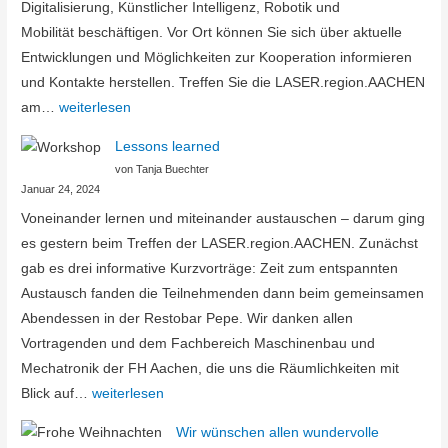
Digitalisierung, Künstlicher Intelligenz, Robotik und
Mobilität beschäftigen. Vor Ort können Sie sich über aktuelle
Entwicklungen und Möglichkeiten zur Kooperation informieren
und Kontakte herstellen. Treffen Sie die LASER.region.AACHEN
Einladung
am…
weiterlesen
zum
Lessons learned
FIT-
von Tanja Buechter
Tag
Januar 24, 2024
der
Voneinander lernen und miteinander austauschen – darum ging
FH
es gestern beim Treffen der LASER.region.AACHEN. Zunächst
Aachen
gab es drei informative Kurzvorträge: Zeit zum entspannten
Austausch fanden die Teilnehmenden dann beim gemeinsamen
Abendessen in der Restobar Pepe. Wir danken allen
Vortragenden und dem Fachbereich Maschinenbau und
Mechatronik der FH Aachen, die uns die Räumlichkeiten mit
Lessons
Blick auf…
weiterlesen
learned
Wir wünschen allen wundervolle