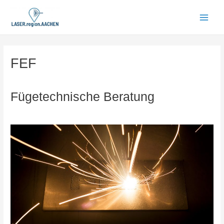
Zum
Inhalt
Main
springen
Men
FEF
Fügetechnische Beratung