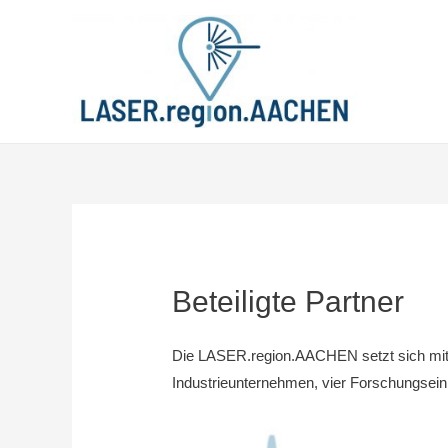
Zum
Inhalt
springen
Beteiligte Partner
Die LASER.region.AACHEN setzt sich mitt
Industrieunternehmen, vier Forschungseinr