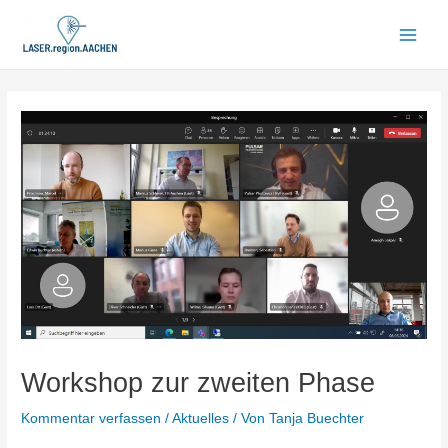
Zum
Inhalt
Main
springen
Men
Workshop zur zweiten Phase
Kommentar verfassen
/
Aktuelles
/ Von
Tanja Buechter