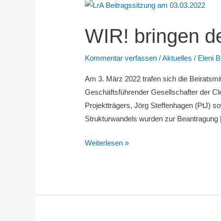
WIR! bringen d
Kommentar verfassen
/
Aktuelles
/
Eleni 
Am 3. März 2022 trafen sich die Beiratsm
Geschäftsführender Gesellschafter der Cl
Projektträgers, Jörg Steffenhagen (PtJ) s
Strukturwandels wurden zur Beantragung 
WIR!
Weiterlesen »
bringen
den
Strukturwandel
voran