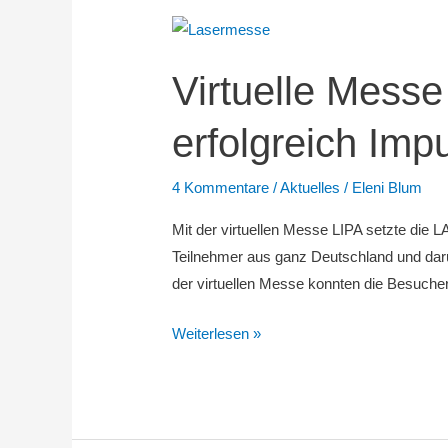
Virtuelle Messe
erfolgreich Imp
4 Kommentare
/
Aktuelles
/
Eleni Blum
Mit der virtuellen Messe LIPA setzte die
Teilnehmer aus ganz Deutschland und darüb
der virtuellen Messe konnten die Besuche
Virtuelle
Weiterlesen »
Messe
und
Fachkonferenz
LIPA