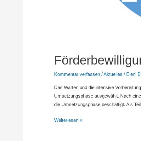
Förderbewillig
Kommentar verfassen
/
Aktuelles
/
Eleni 
Das Warten und die intensive Vorbereitun
Umsetzungsphase ausgewählt. Nach einer e
die Umsetzungsphase beschäftigt. Als Teil
Förderbewilligung
Weiterlesen »
für
die