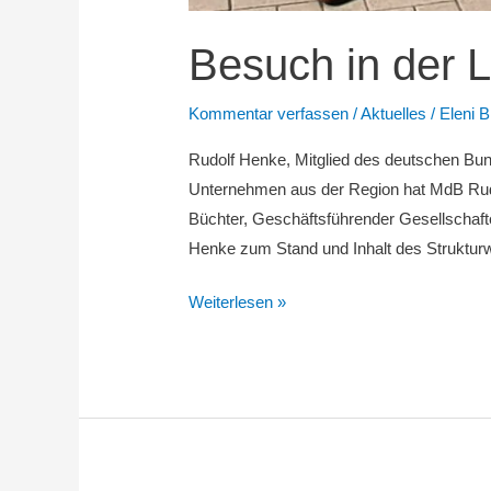
Besuch in der
Kommentar verfassen
/
Aktuelles
/
Eleni 
Rudolf Henke, Mitglied des deutschen Bu
Unternehmen aus der Region hat MdB Rud
Büchter, Geschäftsführender Gesellschaf
Henke zum Stand und Inhalt des Strukt
Besuch
Weiterlesen »
in
der
LASER.region.AACHEN