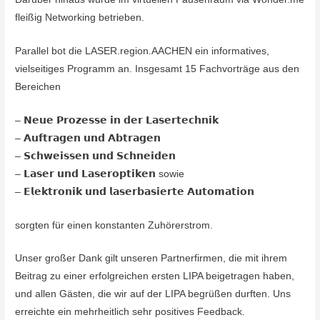
fleißig Networking betrieben.
Parallel bot die LASER.region.AACHEN ein informatives,
vielseitiges Programm an. Insgesamt 15 Fachvorträge aus den
Bereichen
– 𝗡𝗲𝘂𝗲 𝗣𝗿𝗼𝘇𝗲𝘀𝘀𝗲 𝗶𝗻 𝗱𝗲𝗿 𝗟𝗮𝘀𝗲𝗿𝘁𝗲𝗰𝗵𝗻𝗶𝗸
– 𝗔𝘂𝗳𝘁𝗿𝗮𝗴𝗲𝗻 𝘂𝗻𝗱 𝗔𝗯𝘁𝗿𝗮𝗴𝗲𝗻
– 𝗦𝗰𝗵𝘄𝗲𝗶𝘀𝘀𝗲𝗻 𝘂𝗻𝗱 𝗦𝗰𝗵𝗻𝗲𝗶𝗱𝗲𝗻
– 𝗟𝗮𝘀𝗲𝗿 𝘂𝗻𝗱 𝗟𝗮𝘀𝗲𝗿𝗼𝗽𝘁𝗶𝗸𝗲𝗻 sowie
– 𝗘𝗹𝗲𝗸𝘁𝗿𝗼𝗻𝗶𝗸 𝘂𝗻𝗱 𝗹𝗮𝘀𝗲𝗿𝗯𝗮𝘀𝗶𝗲𝗿𝘁𝗲 𝗔𝘂𝘁𝗼𝗺𝗮𝘁𝗶𝗼𝗻
sorgten für einen konstanten Zuhörerstrom.
Unser großer Dank gilt unseren Partnerfirmen, die mit ihrem
Beitrag zu einer erfolgreichen ersten LIPA beigetragen haben,
und allen Gästen, die wir auf der LIPA begrüßen durften. Uns
erreichte ein mehrheitlich sehr positives Feedback.